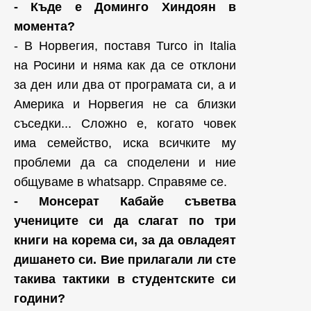
- Къде е Доминго Хиндоян в
момента?
- В Норвегия, поставя Turco in Italia
на Росини и няма как да се отклони
за ден или два от програмата си, а и
Америка и Норвегия не са близки
съседки... Сложно е, когато човек
има семейство, иска всичките му
проблеми да са споделени и ние
общуваме в whatsapp. Справяме се.
- Монсерат Кабайе съветва
учениците си да слагат по три
книги на корема си, за да овладеят
дишането си. Вие прилагали ли сте
такива тактики в студентските си
години?