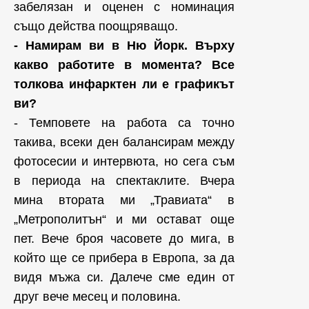
забелязан и оценен с номинация
също действа поощряващо.
- Намирам ви в Ню Йорк. Върху
какво работите в момента? Все
толкова инфарктен ли е графикът
ви?
- Темповете на работа са точно
такива, всеки ден балансирам между
фотосесии и интервюта, но сега съм
в периода на спектаклите. Вчера
мина втората ми „Травиата“ в
„Метрополитън“ и ми остават още
пет. Вече броя часовете до мига, в
който ще се прибера в Европа, за да
видя мъжа си. Далече сме един от
друг вече месец и половина.