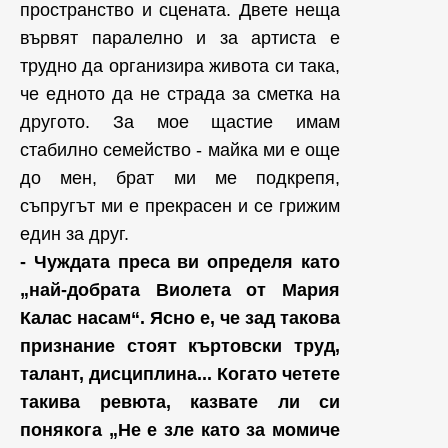
пространство и сцената. Двете неща
вървят паралелно и за артиста е
трудно да организира живота си така,
че едното да не страда за сметка на
другото. За мое щастие имам
стабилно семейство - майка ми е още
до мен, брат ми ме подкрепя,
съпругът ми е прекрасен и се грижим
един за друг.
- Чуждата преса ви определя като
„най-добрата Виолета от Мария
Калас насам“. Ясно е, че зад такова
признание стоят къртовски труд,
талант, дисциплина... Когато четете
такива ревюта, казвате ли си
понякога „Не е зле като за момиче