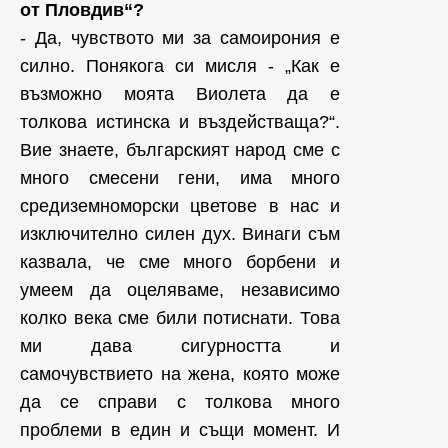
oт Пловдив“?
- Да, чувството ми за самоирония е
силно. Понякога си мисля - „Как е
възможно моята Виолета да е
толкова истинска и въздействаща?“.
Вие знаете, българският народ сме с
много смесени гени, има много
средиземноморски цветове в нас и
изключително силен дух. Винаги съм
казвала, че сме много борбени и
умеем да оцеляваме, независимо
колко века сме били потиснати. Това
ми дава сигурността и
самочувствието на жена, която може
да се справи с толкова много
проблеми в един и същи момент. И