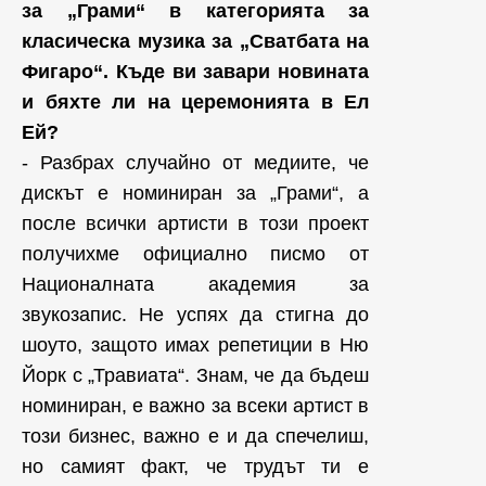
за „Грами“ в категорията за
класическа музика за „Сватбата на
Фигаро“. Къде ви завари новината
и бяхте ли на церемонията в Ел
Ей?
- Разбрах случайно от медиите, че
дискът е номиниран за „Грами“, а
после всички артисти в този проект
получихме официално писмо от
Националната академия за
звукозапис. Не успях да стигна до
шоуто, защото имах репетиции в Ню
Йорк с „Травиата“. Знам, че да бъдеш
номиниран, е важно за всеки артист в
този бизнес, важно е и да спечелиш,
но самият факт, че трудът ти е