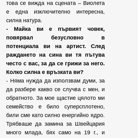
това се вижда на сцената – Виолета
е една изключително интересна,
силна натура.
- Майка ви е първият човек,
повярвал безусловно в
потенциала ви на артист. След
раждането на сина ви тя пътува
често с вас, за да се грижи за него.
Колко силна е връзката ви?
- Няма нужда да използвам думи, за
да разбере какво се случва с мен, и
обратното. За мое щастие цялото ми
семейство е било суперсплотено,
били сме като силно енергийно ядро.
Трябваше да замина за Швейцария
много млада, бях само на 19 г., и