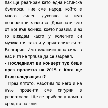
пак ще реагирам като една истинска
българка. Ние сме народ, който е
много силен духовно и има
невероятни качества. Докоснати сме
от Бог във всичко, което правим, и аз
го виждам както у колегите си
музиканти, така и у приятелите си от
България. Има изключителна сила в
нас и тя не трябва да се забравя
.
- Последният ви концерт тук беше
през пролетта на 2015 г. Кога ще
бъде следващият?
- През лятото. Работим по него и на
99% процента сме сигурни в
репертоара. Ще се прибера у дома в
средата на юни.