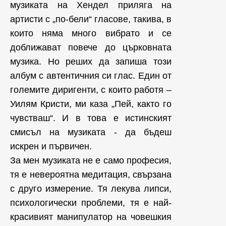
музиката на Хендел приляга на
артисти с „по-бели“ гласове, такива, в
които няма много вибрато и се
доближават повече до църковната
музика. Но реших да запиша този
албум с автентичния си глас. Един от
големите диригенти, с които работя –
Уилям Кристи, ми каза „Пей, както го
чувстваш“. И в това е истинският
смисъл на музиката - да бъдеш
искрен и първичен.
За мен музиката не е само професия,
тя е невероятна медитация, свързана
с друго измерение. Тя лекува липси,
психологически проблеми, тя е най-
красивият манипулатор на човешкия