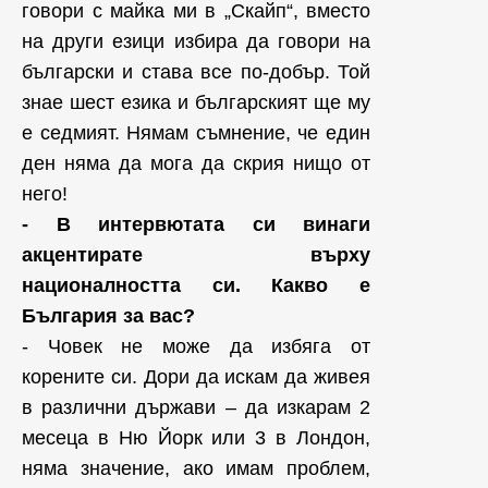
говори с майка ми в „Скайп“, вместо
на други езици избира да говори на
български и става все по-добър. Той
знае шест езика и българският ще му
е седмият. Нямам съмнение, че един
ден няма да мога да скрия нищо от
него!
- В интервютата си винаги
акцентирате върху
националността си. Какво е
България за вас?
- Човек не може да избяга от
корените си. Дори да искам да живея
в различни държави – да изкарам 2
месеца в Ню Йорк или 3 в Лондон,
няма значение, ако имам проблем,