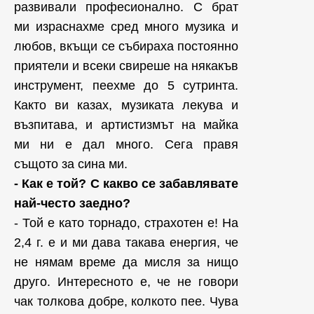
развивали професионално. С брат
ми израснахме сред много музика и
любов, вкъщи се събираха постоянно
приятели и всеки свиреше на някакъв
инструмент, пеехме до 5 сутринта.
Както ви казах, музиката лекува и
възпитава, и артистизмът на майка
ми ни е дал много. Сега правя
същото за сина ми.
- Как е той? С какво се забавлявате
най-често заедно?
- Той е като торнадо, страхотен е! На
2,4 г. е и ми дава такава енергия, че
не нямам време да мисля за нищо
друго. Интересното е, че не говори
чак толкова добре, колкото пее. Чува