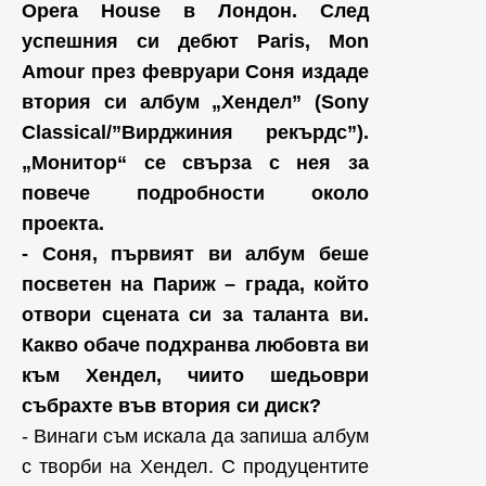
Opera House в Лондон. След
успешния си дебют Paris, Mon
Amour през февруари Соня издаде
втория си албум „Хендел” (Sony
Classical/”Вирджиния рекърдс”).
„Монитор“ се свърза с нея за
повече подробности около
проекта.
- Соня, първият ви албум беше
посветен на Париж – града, който
отвори сцената си за таланта ви.
Какво обаче подхранва любовта ви
към Хендел, чиито шедьоври
събрахте във втория си диск?
- Винаги съм искала да запиша албум
с творби на Хендел. С продуцентите