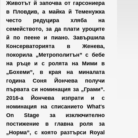
Животът й започва от гарсониера
в Пловдив, а майка й Теменужка
често редуцира хляба на
семейството, за да плати уроците
й по пеене и пиано. Завършила
Консерваторията в Женева,
покорила „Метрополитън” с бебе
на ръце и с ролята на Мими в
„Бохеми”, в края на миналата
година Соня Йончева получи
първата си номинация за „Грами”.
2016-а Йончева изпрати и с
номинация на списанието What's
On Stage за изключително
постижение в главна роля за
„Норма”, с която разтърси Royal