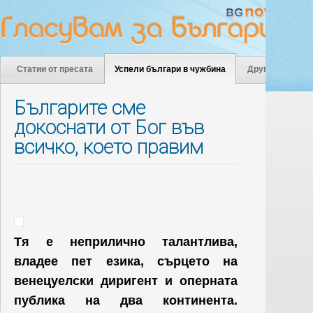
Статии от пресата
Успели българи в чужбина
Други
Българите сме
докоснати от Бог във
всичко, което правим
Тя е неприлично талантлива,
владее пет езика, сърцето на
венецуелски диригент и оперната
публика на два континента.