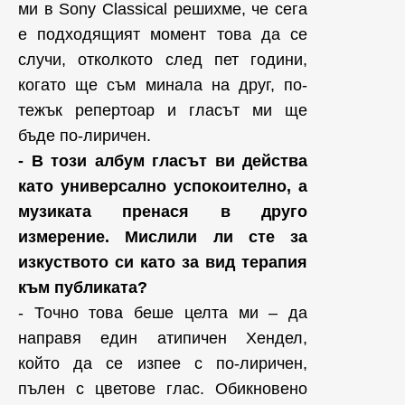
ми в Sony Classical решихме, че сега
е подходящият момент това да се
случи, отколкото след пет години,
когато ще съм минала на друг, по-
тежък репертоар и гласът ми ще
бъде по-лиричен.
- В този албум гласът ви действа
като универсално успокоително, а
музиката пренася в друго
измерение. Мислили ли сте за
изкуството си като за вид терапия
към публиката?
- Точно това беше целта ми – да
направя един атипичен Хендел,
който да се изпее с по-лиричен,
пълен с цветове глас. Обикновено