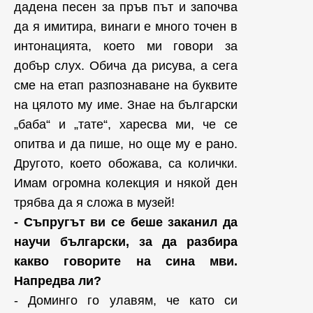
дадена песен за пръв път и започва
да я имитира, винаги е много точен в
интонацията, което ми говори за
добър слух. Обича да рисува, а сега
сме на етап разпознаване на буквите
на цялото му име. Знае на български
„баба“ и „тате“, харесва ми, че се
опитва и да пише, но още му е рано.
Другото, което обожава, са колички.
Имам огромна колекция и някой ден
трябва да я сложа в музей!
- Съпругът ви се беше заканил да
научи български, за да разбира
какво говорите на сина мви.
Напредва ли?
- Доминго го улавям, че като си