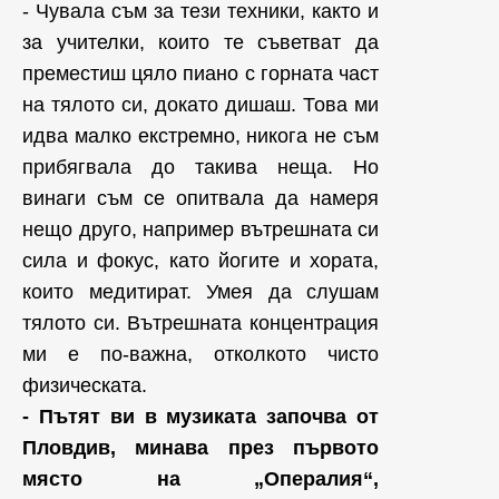
- Чувала съм за тези техники, както и
за учителки, които те съветват да
преместиш цяло пиано с горната част
на тялото си, докато дишаш. Това ми
идва малко екстремно, никога не съм
прибягвала до такива неща. Но
винаги съм се опитвала да намеря
нещо друго, например вътрешната си
сила и фокус, като йогите и хората,
които медитират. Умея да слушам
тялото си. Вътрешната концентрация
ми е по-важна, отколкото чисто
физическата.
- Пътят ви в музиката започва от
Пловдив, минава през първото
място на „Опералия“,